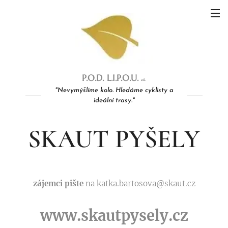
P.O.D.
L
.I.P.O
.U.
z.ú.
"Nevymýšlíme kolo. Hledáme cyklisty a
ideální trasy."
SKAUT PYŠELY
zájemci pište
na katka.bartosova@skaut.cz
www.skautpysely.cz