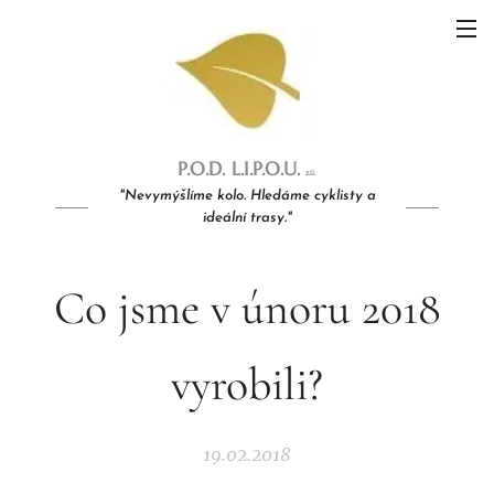
P.O.D.
L
.I.P.O
.U.
z.ú.
"Nevymýšlíme kolo. Hledáme cyklisty a
ideální trasy."
Co jsme v únoru 2018
vyrobili?
19.02.2018